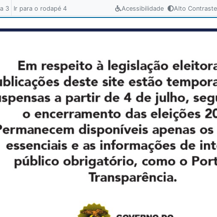
ca 3
Ir para o rodapé 4
Acessibilidade
Alto Contraste
SE
CI
TR
AT
iva
vious