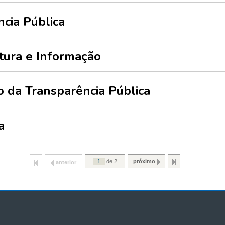
cia Pública
itura e Informação
 da Transparência Pública
a
de 2
próximo
anterior