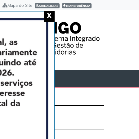
Mapa do Site
JORNALISTAS
TRANSPARÊNCIA
X
RVIÇO AO
DADÃO
ANSPARÊNCIA
IVA
Next